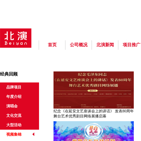
首页
公司概况
北演新闻
项目推广
经典回顾
品牌项目
年度介绍
演唱会
纪念《在延安文艺座谈会上的讲话》 发表80周年
文化交流
舞台艺术优秀剧目网络展播启幕
大型活动
视频集锦